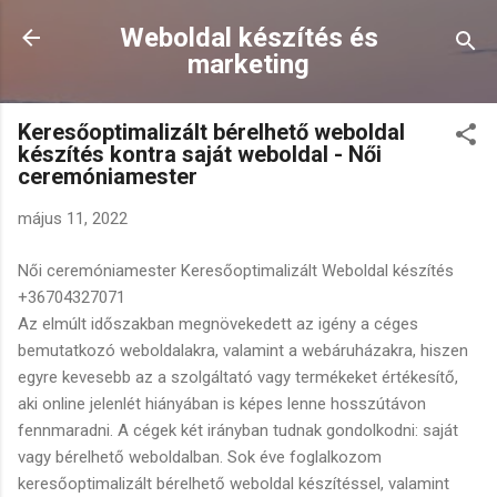
Ugrás a fő tartalomra
Weboldal készítés és
marketing
Keresőoptimalizált bérelhető weboldal
készítés kontra saját weboldal - Női
ceremóniamester
május 11, 2022
Női ceremóniamester Keresőoptimalizált Weboldal készítés
+36704327071
Az elmúlt időszakban megnövekedett az igény a céges
bemutatkozó weboldalakra, valamint a webáruházakra, hiszen
egyre kevesebb az a szolgáltató vagy termékeket értékesítő,
aki online jelenlét hiányában is képes lenne hosszútávon
fennmaradni. A cégek két irányban tudnak gondolkodni: saját
vagy bérelhető weboldalban. Sok éve foglalkozom
keresőoptimalizált bérelhető weboldal készítéssel, valamint