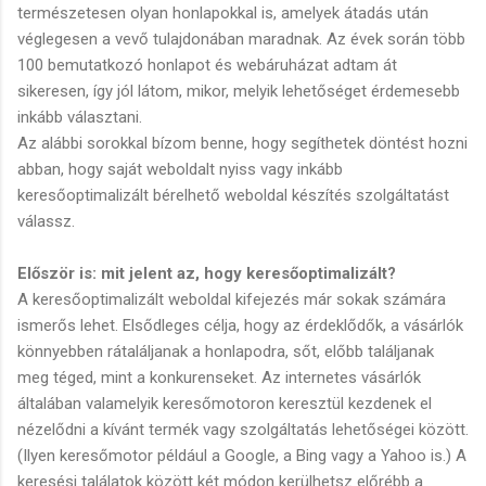
természetesen olyan honlapokkal is, amelyek átadás után
véglegesen a vevő tulajdonában maradnak. Az évek során több
100 bemutatkozó honlapot és webáruházat adtam át
sikeresen, így jól látom, mikor, melyik lehetőséget érdemesebb
inkább választani.
Az alábbi sorokkal bízom benne, hogy segíthetek döntést hozni
abban, hogy saját weboldalt nyiss vagy inkább
keresőoptimalizált bérelhető weboldal készítés szolgáltatást
válassz.
Először is: mit jelent az, hogy keresőoptimalizált?
A keresőoptimalizált weboldal kifejezés már sokak számára
ismerős lehet. Elsődleges célja, hogy az érdeklődők, a vásárlók
könnyebben rátaláljanak a honlapodra, sőt, előbb találjanak
meg téged, mint a konkurenseket. Az internetes vásárlók
általában valamelyik keresőmotoron keresztül kezdenek el
nézelődni a kívánt termék vagy szolgáltatás lehetőségei között.
(Ilyen keresőmotor például a Google, a Bing vagy a Yahoo is.) A
keresési találatok között két módon kerülhetsz előrébb a