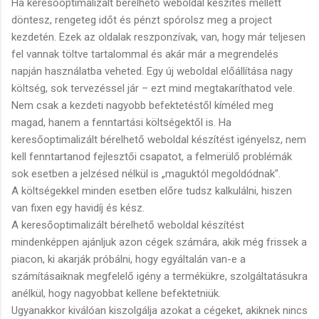
Ha keresőoptimalizált bérelhető weboldal készítés mellett
döntesz, rengeteg időt és pénzt spórolsz meg a project
kezdetén. Ezek az oldalak reszponzívak, van, hogy már teljesen
fel vannak töltve tartalommal és akár már a megrendelés
napján használatba veheted. Egy új weboldal előállítása nagy
költség, sok tervezéssel jár – ezt mind megtakaríthatod vele.
Nem csak a kezdeti nagyobb befektetéstől kíméled meg
magad, hanem a fenntartási költségektől is. Ha
keresőoptimalizált bérelhető weboldal készítést igényelsz, nem
kell fenntartanod fejlesztői csapatot, a felmerülő problémák
sok esetben a jelzésed nélkül is „maguktól megoldódnak".
A költségekkel minden esetben előre tudsz kalkulálni, hiszen
van fixen egy havidíj és kész.
A keresőoptimalizált bérelhető weboldal készítést
mindenképpen ajánljuk azon cégek számára, akik még frissek a
piacon, ki akarják próbálni, hogy egyáltalán van-e a
számításaiknak megfelelő igény a termékükre, szolgáltatásukra
anélkül, hogy nagyobbat kellene befektetniük.
Ugyanakkor kiválóan kiszolgálja azokat a cégeket, akiknek nincs