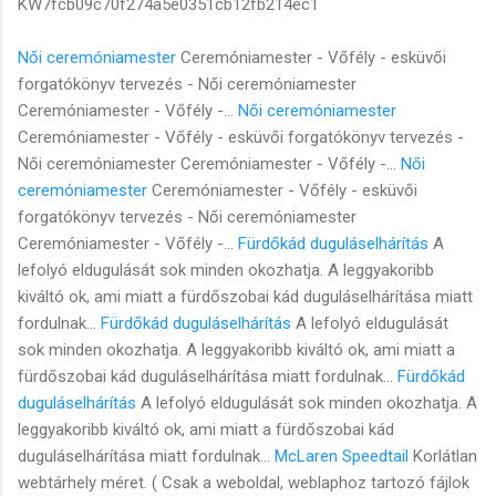
KW7fcb09c70f274a5e0351cb12fb214ec1
Női ceremóniamester
Ceremóniamester - Vőfély - esküvői
forgatókönyv tervezés - Női ceremóniamester
Ceremóniamester - Vőfély -...
Női ceremóniamester
Ceremóniamester - Vőfély - esküvői forgatókönyv tervezés -
Női ceremóniamester Ceremóniamester - Vőfély -...
Női
ceremóniamester
Ceremóniamester - Vőfély - esküvői
forgatókönyv tervezés - Női ceremóniamester
Ceremóniamester - Vőfély -...
Fürdőkád duguláselhárítás
A
lefolyó eldugulását sok minden okozhatja. A leggyakoribb
kiváltó ok, ami miatt a fürdőszobai kád duguláselhárítása miatt
fordulnak...
Fürdőkád duguláselhárítás
A lefolyó eldugulását
sok minden okozhatja. A leggyakoribb kiváltó ok, ami miatt a
fürdőszobai kád duguláselhárítása miatt fordulnak...
Fürdőkád
duguláselhárítás
A lefolyó eldugulását sok minden okozhatja. A
leggyakoribb kiváltó ok, ami miatt a fürdőszobai kád
duguláselhárítása miatt fordulnak...
McLaren Speedtail
Korlátlan
webtárhely méret. ( Csak a weboldal, weblaphoz tartozó fájlok