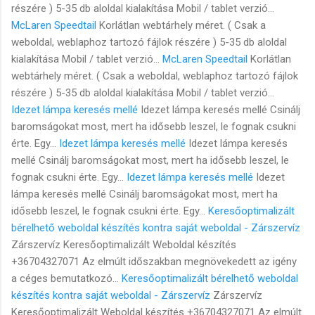
részére ) 5-35 db aloldal kialakítása Mobil / tablet verzió...
McLaren Speedtail
Korlátlan webtárhely méret. ( Csak a
weboldal, weblaphoz tartozó fájlok részére ) 5-35 db aloldal
kialakítása Mobil / tablet verzió...
McLaren Speedtail
Korlátlan
webtárhely méret. ( Csak a weboldal, weblaphoz tartozó fájlok
részére ) 5-35 db aloldal kialakítása Mobil / tablet verzió...
Idezet lámpa keresés mellé
Idezet lámpa keresés mellé Csinálj
baromságokat most, mert ha idősebb leszel, le fognak csukni
érte. Egy...
Idezet lámpa keresés mellé
Idezet lámpa keresés
mellé Csinálj baromságokat most, mert ha idősebb leszel, le
fognak csukni érte. Egy...
Idezet lámpa keresés mellé
Idezet
lámpa keresés mellé Csinálj baromságokat most, mert ha
idősebb leszel, le fognak csukni érte. Egy...
Keresőoptimalizált
bérelhető weboldal készítés kontra saját weboldal - Zárszervíz
Zárszervíz Keresőoptimalizált Weboldal készítés
+36704327071 Az elmúlt időszakban megnövekedett az igény
a céges bemutatkozó...
Keresőoptimalizált bérelhető weboldal
készítés kontra saját weboldal - Zárszervíz
Zárszervíz
Keresőoptimalizált Weboldal készítés +36704327071 Az elmúlt