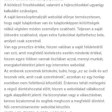
A kötelező frissítésekkel, valamint a fejlesztésekkel ugyanígy
kalkulálni szükséges.
A saját keresőoptimalizált weboldal előnye természetesen,
hogy saját tulajdonban van és tulajdonképpen kötöttségek
nélkül végtelen módon személyre szabható. Teljesen a saját
ízlésedre szabhatod, olyan extra funkciókat építtethetsz bele,
amilyet csak szeretnél.
Van egy presztízs értéke, hiszen valóban a saját felületedről
van szó, amit megfelelő kivitelezés esetén mindenki értékel,
hiszen egyre többen vannak tisztában azzal, mennyi munkát,
energiabefektetést jelent egy internetes weboldal.
Az emberek szeretnek birtokolni, tudni, hogy „ez az övék és azt
tesznek vele, amit csak szeretnének", azonban ez egy honlap
esetében nem feltétlenül kifizetődő. Érdemes tehát mérlegelni
a végső döntéshozatal előtt, hiszen a weboldalad vállalkozod
egyik alappillérét jelenti. Ha bizonytalan vagy a választásban,
keress bizalommal és segítek meghozni a megfelelő döntést.
Női ceremóniamester weboldal készítés