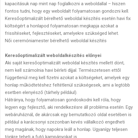
kapacitásuk nap mint nap foglalkozni a weboldallal – hiszen
fontos tudni, hogy egy weboldalt folyamatosan gondozni kell.
Keresőoptimalizált bérelhető weboldal készítés esetén havi fix
költségért a honlapod folyamatosan megkapja azokat a
frissítéseket, fejlesztéseket, amelyekre szükséged lehet.
Női ceremóniamester bérelhető weboldal készítés
Keresőoptimalizált weboldalkészítés előnyei
Aki saját keresőoptimalizált weboldal készítés mellett dönt,
nem kell számolnia havi bérleti díjjal. Természetesen ettől
függetlenül meg kell fizetni azokat a költségeket, amelyek egy
honlap működtetéshez feltétlenül szükségesek, ami a legtöbb
esetben elenyésző (tárhely például).
Hátránya, hogy folyamatosan gondoskodni kell róla, hogy
legyen egy fejlesztő, aki rendelkezésre áll probléma esetén. Egy
webáruháznál, de akárcsak egy bemutatkozó oldal esetében is
például a karácsonyi szezonban kevés vállalkozó engedheti
meg magának, hogy napokra leáll a honlap. Ugyanígy teljesen
tönkre teheti a futó kampányokat is.