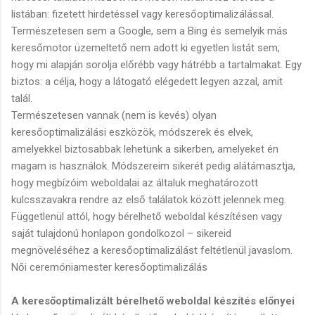
listában: fizetett hirdetéssel vagy keresőoptimalizálással.
Természetesen sem a Google, sem a Bing és semelyik más
keresőmotor üzemeltető nem adott ki egyetlen listát sem,
hogy mi alapján sorolja előrébb vagy hátrébb a tartalmakat. Egy
biztos: a célja, hogy a látogató elégedett legyen azzal, amit
talál.
Természetesen vannak (nem is kevés) olyan
keresőoptimalizálási eszközök, módszerek és elvek,
amelyekkel biztosabbak lehetünk a sikerben, amelyeket én
magam is használok. Módszereim sikerét pedig alátámasztja,
hogy megbízóim weboldalai az általuk meghatározott
kulcsszavakra rendre az első találatok között jelennek meg.
Függetlenül attól, hogy bérelhető weboldal készítésen vagy
saját tulajdonú honlapon gondolkozol – sikereid
megnöveléséhez a keresőoptimalizálást feltétlenül javaslom.
Női ceremóniamester keresőoptimalizálás
A keresőoptimalizált bérelhető weboldal készítés előnyei