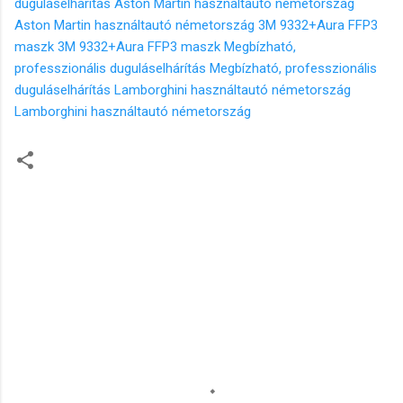
duguláselhárítás
Aston Martin használtautó németország
Aston Martin használtautó németország
3M 9332+Aura FFP3
maszk
3M 9332+Aura FFP3 maszk
Megbízható,
professzionális duguláselhárítás
Megbízható, professzionális
duguláselhárítás
Lamborghini használtautó németország
Lamborghini használtautó németország
M
e
g
j
e
g
y
z