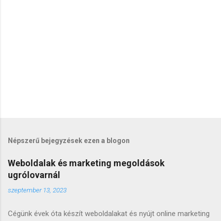
é
s
e
k
Népszerű bejegyzések ezen a blogon
Weboldalak és marketing megoldások
ugrólovarnál
szeptember 13, 2023
Cégünk évek óta készít weboldalakat és nyújt online marketing