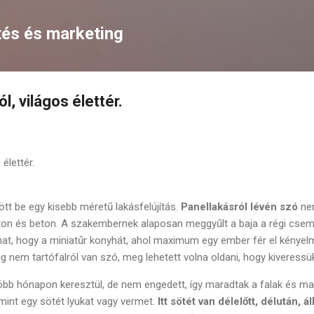
Ugrás a fő tartalomra
tés és marketing
l, világos élettér.
élettér.
tt be egy kisebb méretű lakásfelújítás.
Panellakásról lévén szó
ne
eton és beton. A szakembernek alaposan meggyűlt a baja a régi csem
at, hogy a miniatűr konyhát, ahol maximum egy ember fér el kényel
ig nem tartófalról van szó, meg lehetett volna oldani, hogy kiveressü
öbb hónapon keresztül, de nem engedett, így maradtak a falak és mar
 mint egy sötét lyukat vagy vermet.
Itt sötét van délelőtt, délután, á