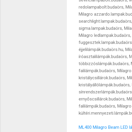
redolampabolt.budaörs, Mil
Milagro azzardo.lampak.bud
searchlight.lampak.budaörs,
sigma.lampak.budaörs, Mila
Milagro ledlampak.budaörs,
fuggesztek.lampak.budaörs,
éjjelilámpák.budaörs.hu, Mi
íróasztalilámpák.budaörs, 
többizzóslámpák.budaörs, M
falilámpák.budaörs, Milagro
kristálycsillárok.budaörs, 
kristályállólámpák.budaörs
sínrendszerlámpák.budaörs,
ernyőscsillárok.budaörs, Mi
falilámpák.budaörs, Milagro
kültéri.mennyezeti.lámpák.b
ML400 Milagro Beam LED l