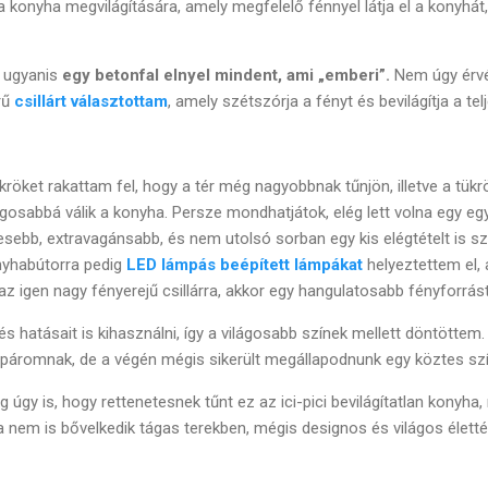
a konyha megvilágítására, amely megfelelő fénnyel látja el a konyhát, 
 ugyanis
e
gy betonfal elnyel mindent, ami „emberi”.
Nem úgy érvén
rű
csillárt választottam
, amely szétszórja a fényt és bevilágítja a tel
ükröket rakattam fel, hogy a tér még nagyobbnak tűnjön, illetve a tükr
gosabbá válik a konyha. Persze mondhatjátok, elég lett volna egy egy
esebb, extravagánsabb, és nem utolsó sorban egy kis elégtételt is s
nyhabútorra pedig
LED lámpás beépített lámpákat
helyeztettem el, 
 igen nagy fényerejű csillárra, akkor egy hangulatosabb fényforrást
és hatásait is kihasználni, így a világosabb színek mellett döntöttem.
páromnak, de a végén mégis sikerült megállapodnunk egy köztes szí
gy is, hogy rettenetesnek tűnt ez az ici-pici bevilágítatlan konyha, 
a nem is bővelkedik tágas terekben, mégis designos és világos élettér