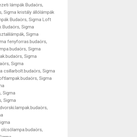
zeti lámpák Budaörs,
, Sigma kristály állólámpák
mpák Budaörs, Sigma Loft
ák Budaörs, Sigma
sztalilámpák, Sigma
gma fenyforras.budaörs,
lampa.budaörs, Sigma
ak.budaörs, Sigma
aörs, Sigma
 csillarbolt.budaörs, Sigma
oftlampak.budaörs, Sigma
ma
s, Sigma
s, Sigma
dvorski.lampak.budaörs,
ma
Sigma
 olcsólampa.budaörs,
 Sigma