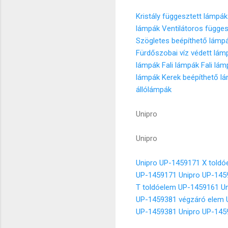
Kristály függesztett lámpák
lámpák
Ventilátoros függe
Szögletes beépíthető lámp
Fürdőszobai víz védett lám
lámpák
Fali lámpák
Fali lá
lámpák
Kerek beépíthető l
állólámpák
Unipro
Unipro
Unipro UP-1459171 X told
UP-1459171
Unipro UP-145
T toldóelem UP-1459161
U
UP-1459381 végzáró elem
UP-1459381
Unipro UP-145