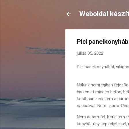
Weboldal készí
Pici panelkonyhábó
július 05, 2022
Pici panelkonyhából, világos 
Nálunk nemrégiben fejeződö
hiszen itt minden beton, b
korábban kérleltem a párom
nappalival. Nem akarta. Ped
Nem adtam fel. Kérleltem t
konyhát úgy képzeljétek el,