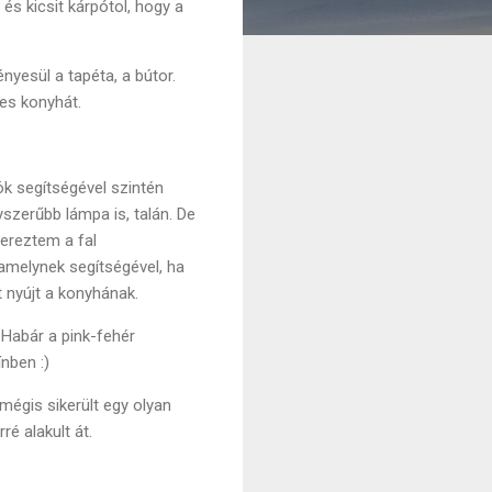
és kicsit kárpótol, hogy a
yesül a tapéta, a bútor.
jes konyhát.
ök segítségével szintén
szerűbb lámpa is, talán. De
zereztem a fal
amelynek segítségével, ha
 nyújt a konyhának.
 Habár a pink-fehér
nben :)
mégis sikerült egy olyan
ré alakult át.