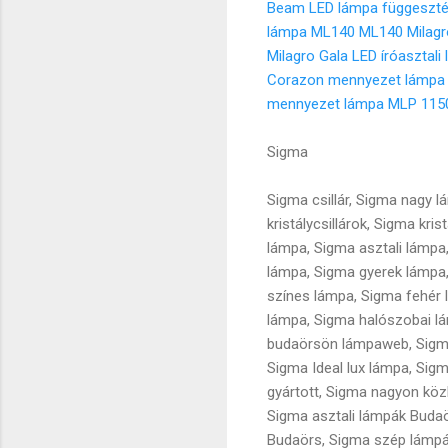
Beam LED lámpa függeszt
lámpa ML140
ML140 Milagr
Milagro Gala LED íróasztal
Corazon mennyezet lámpa
mennyezet lámpa MLP 115
Sigma
Sigma csillár, Sigma nagy 
kristálycsillárok, Sigma kr
lámpa, Sigma asztali lámpa
lámpa, Sigma gyerek lámpa
színes lámpa, Sigma fehér
lámpa, Sigma halószobai l
budaörsön lámpaweb, Sigma
Sigma Ideal lux lámpa, Sig
gyártott, Sigma nagyon köz
Sigma asztali lámpák Budaö
Budaörs, Sigma szép lámpák