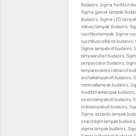
Budaörs, Sigma fürdőszoba
Sigma gyerek lámpák Budaör
Budaörs, Sigma LED lámpák
stílusú lámpák Budaörs, Si
rusztikuslampak, Sigma rus
rusztikuscsillárok.budaör
Sigma lampabolt.budaörs, S
lampaaruhaz.budaörs, Sigm
lampaszalon.budaörs, Sigm
lamparendeles.raktárról.bu
asztalilámpabolt.budaörs,
minimallampak.budaörs, Si
mediterranlampak.budaörs,
sevinclampabolt.budaörs, 
redolampabolt.budaörs, Sig
Sigma azzardo.lampak.buda
searchlight.lampak.budaörs
sigma.lampak.budaörs, Sig
Sigma ledlampak.budaörs, 