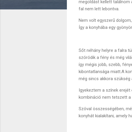
megoldást kellett találnom 
fal nem lett lebontva.
Nem volt egyszerű dolgom,
Így a konyhába egy gyönyö
Sőt néhány helyre a falra t
szóródik a fény és még vilá
így mégis jobb, szebb, fény
kibontatlansága miatt.A ko
még sincs akkora szükség az
Igyekeztem a színek erejét 
kombináció nem tetszett a 
Szóval összességében, még ú
konyhát kialakítani, amely h