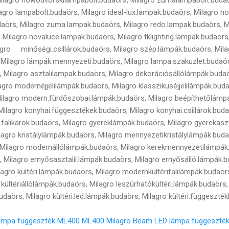
agro lampabolt.budaörs, Milagro ideal-lux.lampak.budaörs, Milagro 
aörs, Milagro zuma.lampak.budaörs, Milagro redo.lampak.budaörs, M
 Milagro novaluce.lampak.budaörs, Milagro tklighting.lampak.budaörs
gro minőségi.csillárok.budaörs, Milagro szép.lámpák.budaörs, Mil
 Milagro lámpák.mennyezeti.budaörs, Milagro lampa.szakuzlet.budaör
 Milagro asztalilampak.budaörs, Milagro dekorációsállólámpák.budaö
lagro modernéjjelilámpák.budaörs, Milagro klasszikuséjjelilámpák.buda
Milagro modern.fürdőszobai.lámpák.budaörs, Milagro beépíthetőlámpá
ilagro konyhai.függesztékek.budaörs, Milagro konyhai.csillárok.buda
 falikarok.budaörs, Milagro gyereklámpák.budaörs, Milagro gyerekasz
Milagro kristálylámpák.budaörs, Milagro mennyezetikristálylámpák.buda
, Milagro modernállólámpák.budaörs, Milagro kerekmennyezetilámpák
 Milagro ernyősasztalil.lámpák.budaörs, Milagro ernyősálló.lámpák.b
lagro kültéri.lámpák.budaörs, Milagro modernkültérifalilámpák.budaör
 kültériállólámpák.budaörs, Milagro leszúrhatókültéri.lámpák.budaörs,
udaörs, Milagro kültéri.led.lámpák.budaörs, Milagro kültéri.függeszté
ámpa függeszték ML400
ML400 Milagro Beam LED lámpa függeszté