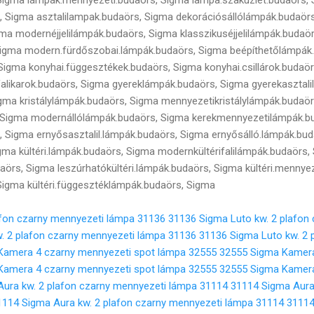
, Sigma asztalilampak.budaörs, Sigma dekorációsállólámpák.budaör
igma modernéjjelilámpák.budaörs, Sigma klasszikuséjjelilámpák.budaö
 Sigma modern.fürdőszobai.lámpák.budaörs, Sigma beépíthetőlámpák
igma konyhai.függesztékek.budaörs, Sigma konyhai.csillárok.budaö
falikarok.budaörs, Sigma gyereklámpák.budaörs, Sigma gyerekasztal
 Sigma kristálylámpák.budaörs, Sigma mennyezetikristálylámpák.budaö
s, Sigma modernállólámpák.budaörs, Sigma kerekmennyezetilámpák.b
 Sigma ernyősasztalil.lámpák.budaörs, Sigma ernyősálló.lámpák.bu
igma kültéri.lámpák.budaörs, Sigma modernkültérifalilámpák.budaörs,
daörs, Sigma leszúrhatókültéri.lámpák.budaörs, Sigma kültéri.mennye
 Sigma kültéri.függesztéklámpák.budaörs, Sigma
afon czarny mennyezeti lámpa 31136
31136 Sigma Luto kw. 2 plafon
. 2 plafon czarny mennyezeti lámpa 31136
31136 Sigma Luto kw. 2 
Kamera 4 czarny mennyezeti spot lámpa 32555
32555 Sigma Kamera
Kamera 4 czarny mennyezeti spot lámpa 32555
32555 Sigma Kamera
ura kw. 2 plafon czarny mennyezeti lámpa 31114
31114 Sigma Aura 
1114 Sigma Aura kw. 2 plafon czarny mennyezeti lámpa 31114
31114