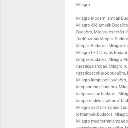
Milagro
Milagro Modern lámpák Budaö
Milagro állólámpák Budaörs
Budaörs, Milagro csitetős l
fürdőszobai lámpák Budaörs
lámpák Budaörs, Milagro kri
Milagro LED lámpák Budaörs
lámpák Budaörs, Milagro Mi
rusztikuslampak, Milagro ru
rusztikuscsillárok.budaörs
Milagro lampabolt.budaörs, 
lampaaruhaz.budaörs, Milag
lampaszalon.budaörs, Milag
lamparendeles.raktárról.bud
Milagro asztalilámpabolt.b
loftlampak.budaörs, Milagr
Milagro mediterranlampak.b
sevinclampabolt.budaörs, M