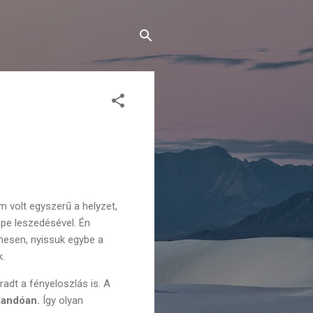
m volt egyszerű a helyzet,
pe leszedésével. Én
mesen, nyissuk egybe a
k.
adt a fényeloszlás is. A
llandóan.
Így olyan