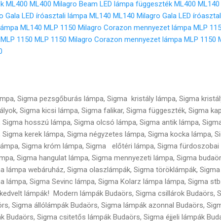
ék ML400
ML400 Milagro Beam LED lámpa függeszték ML400
ML140 
o Gala LED íróasztali lámpa ML140
ML140 Milagro Gala LED íróaszta
i lámpa ML140
MLP 1150 Milagro Corazon mennyezet lámpa MLP 11
 MLP 1150
MLP 1150 Milagro Corazon mennyezet lámpa MLP 1150
0
lámpa, Sigma pezsgőburás lámpa, Sigma kristály lámpa, Sigma kristá
istályok, Sigma kicsi lámpa, Sigma falikar, Sigma függeszték, Sigma k
, Sigma hosszú lámpa, Sigma olcsó lámpa, Sigma antik lámpa, Sigma
, Sigma kerek lámpa, Sigma négyzetes lámpa, Sigma kocka lámpa, S
 lámpa, Sigma króm lámpa, Sigma előtéri lámpa, Sigma fürdoszobai
ámpa, Sigma hangulat lámpa, Sigma mennyezeti lámpa, Sigma budaö
 lámpa webáruház, Sigma olaszlámpák, Sigma töröklámpák, Sigma 
ma lámpa, Sigma Sevinc lámpa, Sigma Kolarz lámpa lámpa, Sigma st
kedvelt lámpák! Modern lámpák Budaörs, Sigma csillárok Budaörs, S
rs, Sigma állólámpák Budaörs, Sigma lámpák azonnal Budaörs, Sigm
 Budaörs, Sigma csitetős lámpák Budaörs, Sigma éjjeli lámpák Buda