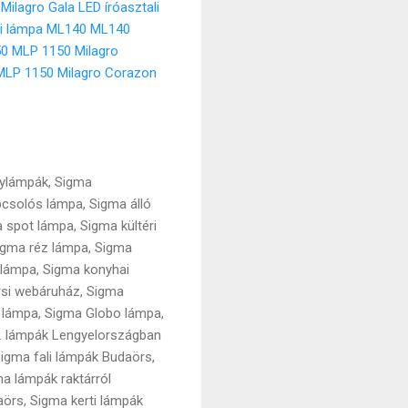
Milagro Gala LED íróasztali
li lámpa ML140
ML140
50
MLP 1150 Milagro
MLP 1150 Milagro Corazon
lylámpák, Sigma
apcsolós lámpa, Sigma álló
 spot lámpa, Sigma kültéri
igma réz lámpa, Sigma
 lámpa, Sigma konyhai
rsi webáruház, Sigma
lámpa, Sigma Globo lámpa,
b. lámpák Lengyelországban
igma fali lámpák Budaörs,
a lámpák raktárról
örs, Sigma kerti lámpák