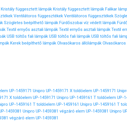
Kristály függesztett lámpák
Kristály függesztett lámpák
Falikar lám
sztékek
Ventilátoros függesztékek
Ventilátoros függesztékek
Szögle
ák
Szögletes beépíthető lámpák
Fürdőszobai víz védett lámpák
Fürdő
pák
Textil ernyős asztali lámpák
Textil ernyős asztali lámpák
Textil e
mpák
USB töltős fali lámpák
USB töltős fali lámpák
USB töltős fali lám
ámpák
Kerek beépíthető lámpák
Olvasókaros állólámpák
Olvasókaros 
óelem UP-1459171
Unipro UP-1459171 X toldóelem UP-1459171
Unip
9171 X toldóelem UP-1459171
Unipro UP-1459161 T toldóelem UP-
nipro UP-1459161 T toldóelem UP-1459161
Unipro UP-1459161 T to
 UP-1459381
Unipro UP-1459381 végzáró elem UP-1459381
Unipro U
9381 végzáró elem UP-1459381