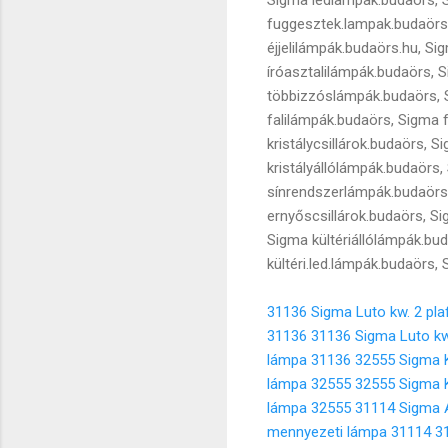
fuggesztek.lampak.budaörs
éjjelilámpák.budaörs.hu, S
íróasztalilámpák.budaörs,
többizzóslámpák.budaörs, S
falilámpák.budaörs, Sigma 
kristálycsillárok.budaörs,
kristályállólámpák.budaör
sínrendszerlámpák.budaörs,
ernyőscsillárok.budaörs, S
Sigma kültériállólámpák.bu
kültéri.led.lámpák.budaörs,
31136 Sigma Luto kw. 2 pl
31136
31136 Sigma Luto kw
lámpa 31136
32555 Sigma 
lámpa 32555
32555 Sigma 
lámpa 32555
31114 Sigma A
mennyezeti lámpa 31114
3