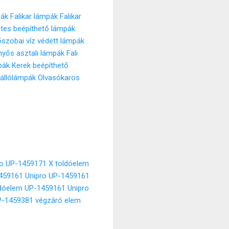
pák
Falikar lámpák
Falikar
tes beépíthető lámpák
szobai víz védett lámpák
rnyős asztali lámpák
Fali
pák
Kerek beépíthető
állólámpák
Olvasókaros
ro UP-1459171 X toldóelem
1459161
Unipro UP-1459161
ldóelem UP-1459161
Unipro
P-1459381 végzáró elem