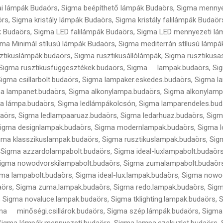
i lámpák Budaörs, Sigma beépíthető lámpák Budaörs, Sigma mennye
s, Sigma kristály lámpák Budaörs, Sigma kristály falilámpák Budaörs
 Budaörs, Sigma LED falilámpák Budaörs, Sigma LED mennyezeti lá
gma Minimál stílusú lámpák Budaörs, Sigma mediterrán stílusú lámp
ztikuslámpák.budaörs, Sigma rusztikusállólámpák, Sigma rusztikusa
s, Sigma rusztikusfüggesztékek.budaörs, Sigma lampak.budaörs, Si
igma csillarbolt.budaörs, Sigma lampaker.eskedes.budaörs, Sigma 
a lampanet.budaörs, Sigma alkonylampa.budaörs, Sigma alkonylamp
a lámpa.budaörs, Sigma ledlámpákolcsón, Sigma lamparendeles.bud
daörs, Sigma ledlampaaruaz.budaörs, Sigma ledarhuaz.budaörs, Sigma
 Sigma designlampak.budaörs, Sigma modernlampak.budaörs, Sigma l
gma klasszikuslampak.budaörs, Sigma rusztikuslampak.budaörs, Sig
 Sigma azzardolampabolt.budaörs, Sigma ideal-luxlampabolt.budaör
Sigma nowodvorskilampabolt.budaörs, Sigma zumalampabolt.budaör
ma lampabolt.budaörs, Sigma ideal-lux.lampak.budaörs, Sigma nowo
örs, Sigma zuma.lampak.budaörs, Sigma redo.lampak.budaörs, Sig
, Sigma novaluce.lampak.budaörs, Sigma tklighting.lampak.budaörs, 
ma minőségi.csillárok.budaörs, Sigma szép.lámpák.budaörs, Sigma
Sigma lámpák.mennyezeti.budaörs, Sigma lampa.szakuzlet.budaörs,