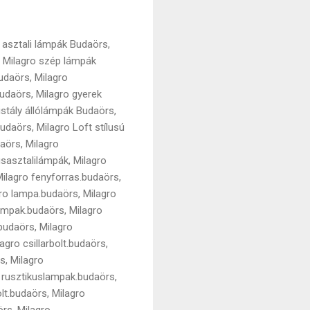
 asztali lámpák Budaörs,
, Milagro szép lámpák
udaörs, Milagro
udaörs, Milagro gyerek
istály állólámpák Budaörs,
daörs, Milagro Loft stílusú
aörs, Milagro
usasztalilámpák, Milagro
ilagro fenyforras.budaörs,
gro lampa.budaörs, Milagro
ampak.budaörs, Milagro
budaörs, Milagro
gro csillarbolt.budaörs,
s, Milagro
 rusztikuslampak.budaörs,
lt.budaörs, Milagro
rs, Milagro