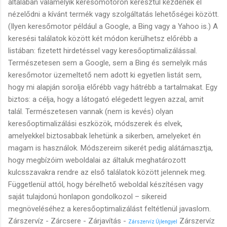
általában valamelyik keresőmotoron keresztül kezdenek el
nézelődni a kívánt termék vagy szolgáltatás lehetőségei között.
(Ilyen keresőmotor például a Google, a Bing vagy a Yahoo is.) A
keresési találatok között két módon kerülhetsz előrébb a
listában: fizetett hirdetéssel vagy keresőoptimalizálással.
Természetesen sem a Google, sem a Bing és semelyik más
keresőmotor üzemeltető nem adott ki egyetlen listát sem,
hogy mi alapján sorolja előrébb vagy hátrébb a tartalmakat. Egy
biztos: a célja, hogy a látogató elégedett legyen azzal, amit
talál. Természetesen vannak (nem is kevés) olyan
keresőoptimalizálási eszközök, módszerek és elvek,
amelyekkel biztosabbak lehetünk a sikerben, amelyeket én
magam is használok. Módszereim sikerét pedig alátámasztja,
hogy megbízóim weboldalai az általuk meghatározott
kulcsszavakra rendre az első találatok között jelennek meg.
Függetlenül attól, hogy bérelhető weboldal készítésen vagy
saját tulajdonú honlapon gondolkozol – sikereid
megnöveléséhez a keresőoptimalizálást feltétlenül javaslom.
Zárszervíz - Zárcsere - Zárjavítás -
Zárszervíz
Zárszervíz Újlengyel