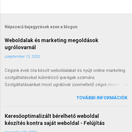
Népszerű bejegyzések ezen a blogon
Weboldalak és marketing megoldások
ugrólovarnál
szeptember 13, 2023
Cégünk évek óta készít weboldalakat és nyújt online marketing
szolgáltatásokat különböző iparágak számára.
Szolgáltatásainkat most ugrálóvár üzemeltető cégek részére
bővítjük, hogy számukra vonzó online megoldásokat
TOVÁBBI INFORMÁCIÓK
kínálhassunk. Egy interaktív weboldal elengedhetetlen ezen
cégek számára, ahol bemutathatják ugrálóváraikat és áraikat.
Nem csak weboldalak építésében vagyunk jártasak, hanem
Keresőoptimalizált bérelhető weboldal
keresőoptimalizálásban és linképítésben is. Így ügyfeleink
készítés kontra saját weboldal - Felújítás
weboldala az első találatok között lesz ugrálóvár és egyéb
november 29, 2022